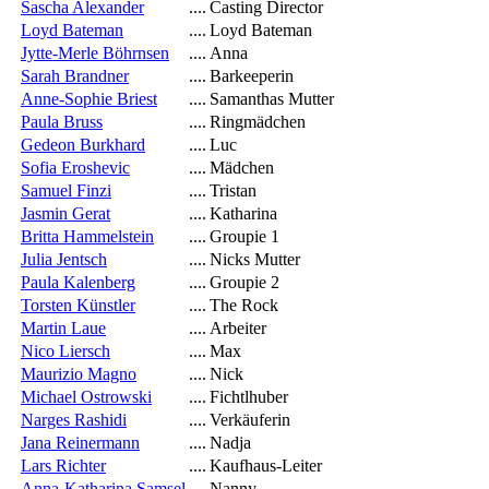
Sascha Alexander
....
Casting Director
Loyd Bateman
....
Loyd Bateman
Jytte-Merle Böhrnsen
....
Anna
Sarah Brandner
....
Barkeeperin
Anne-Sophie Briest
....
Samanthas Mutter
Paula Bruss
....
Ringmädchen
Gedeon Burkhard
....
Luc
Sofia Eroshevic
....
Mädchen
Samuel Finzi
....
Tristan
Jasmin Gerat
....
Katharina
Britta Hammelstein
....
Groupie 1
Julia Jentsch
....
Nicks Mutter
Paula Kalenberg
....
Groupie 2
Torsten Künstler
....
The Rock
Martin Laue
....
Arbeiter
Nico Liersch
....
Max
Maurizio Magno
....
Nick
Michael Ostrowski
....
Fichtlhuber
Narges Rashidi
....
Verkäuferin
Jana Reinermann
....
Nadja
Lars Richter
....
Kaufhaus-Leiter
Anna-Katharina Samsel
....
Nanny