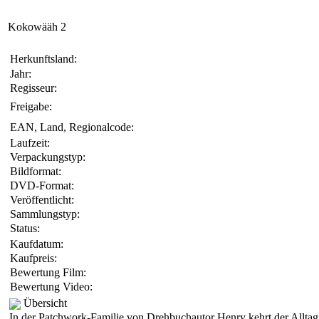
Kokowääh 2
Herkunftsland:
Jahr:
Regisseur:
Freigabe:
EAN, Land, Regionalcode:
Laufzeit:
Verpackungstyp:
Bildformat:
DVD-Format:
Veröffentlicht:
Sammlungstyp:
Status:
Kaufdatum:
Kaufpreis:
Bewertung Film:
Bewertung Video:
Übersicht
In der Patchwork-Familie von Drehbuchautor Henry kehrt der Alltag e