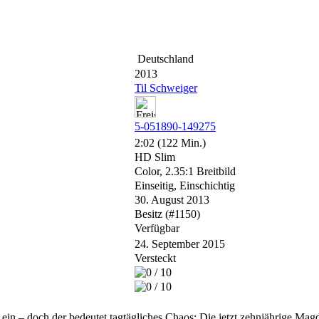
Deutschland
2013
Til Schweiger
5-051890-149275
2:02 (122 Min.)
HD Slim
Color, 2.35:1 Breitbild
Einseitig, Einschichtig
30. August 2013
Besitz (#1150)
Verfügbar
24. September 2015
Versteckt
in – doch der bedeutet tagtägliches Chaos: Die jetzt zehnjährige Magd