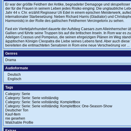
Er war der größte Feldherr der Antike, begnadeter Demagoge und skrupelloser M
der für die Frauen in seinem Leben jedes Risiko einging: Die unglaubliche Le
Jahr 44 v. Chr. erzählt Regisseur Uli Edel in einem epischen Meisterwerk, aufw
internationaler Starbesetzung: Neben Richard Harris (Gladiator) und Christoph
Harmonists) in der Rolle des gallischen Feldherren Vercingetorix zu sehen.
Fast ein Vierteljahrhundert dauerte der Aufstieg Caesars zum Alleinherrscher ü
Gallien und führte seine Truppen bis auf die britischen Inseln. In Rom war es zu
Adeligen Crassus und Pompeius, die seinen ehrgeizigen Plänen im Weg standen.
ägyptischen Königin Cleopatra die Liebe seines Lebens fand. Aber auch diese
bereiteten die entmachteten Senatoren in Rom eine neue Verschwörung vor ...
Genres
Drama
Audioformate
Deutsch
Englisch
Tags
Category: Serie
Category: Serie: Serie vollständig
Category: Serie: Serie vollständig: Komplettbox
Category: Serie: Serie vollständig: Komplettbox: One-Season-Show
Deutscher Ton
Kauf-Item
nie gesehen
Watchable Profile
Extras