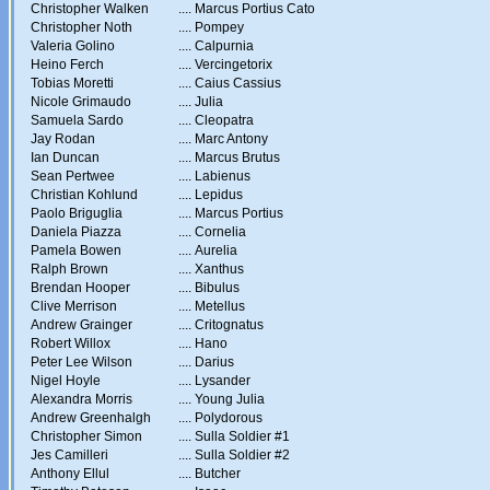
Christopher Walken
....
Marcus Portius Cato
Christopher Noth
....
Pompey
Valeria Golino
....
Calpurnia
Heino Ferch
....
Vercingetorix
Tobias Moretti
....
Caius Cassius
Nicole Grimaudo
....
Julia
Samuela Sardo
....
Cleopatra
Jay Rodan
....
Marc Antony
Ian Duncan
....
Marcus Brutus
Sean Pertwee
....
Labienus
Christian Kohlund
....
Lepidus
Paolo Briguglia
....
Marcus Portius
Daniela Piazza
....
Cornelia
Pamela Bowen
....
Aurelia
Ralph Brown
....
Xanthus
Brendan Hooper
....
Bibulus
Clive Merrison
....
Metellus
Andrew Grainger
....
Critognatus
Robert Willox
....
Hano
Peter Lee Wilson
....
Darius
Nigel Hoyle
....
Lysander
Alexandra Morris
....
Young Julia
Andrew Greenhalgh
....
Polydorous
Christopher Simon
....
Sulla Soldier #1
Jes Camilleri
....
Sulla Soldier #2
Anthony Ellul
....
Butcher