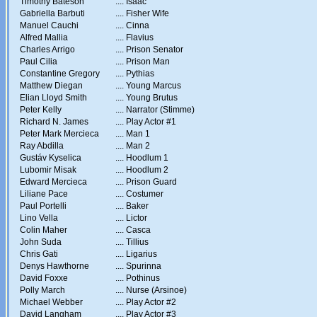
Timothy Bateson
....
Isaac
Gabriella Barbuti
....
Fisher Wife
Manuel Cauchi
....
Cinna
Alfred Mallia
....
Flavius
Charles Arrigo
....
Prison Senator
Paul Cilia
....
Prison Man
Constantine Gregory
....
Pythias
Matthew Diegan
....
Young Marcus
Elian Lloyd Smith
....
Young Brutus
Peter Kelly
....
Narrator (Stimme)
Richard N. James
....
Play Actor #1
Peter Mark Mercieca
....
Man 1
Ray Abdilla
....
Man 2
Gustáv Kyselica
....
Hoodlum 1
Lubomir Misak
....
Hoodlum 2
Edward Mercieca
....
Prison Guard
Liliane Pace
....
Costumer
Paul Portelli
....
Baker
Lino Vella
....
Lictor
Colin Maher
....
Casca
John Suda
....
Tillius
Chris Gati
....
Ligarius
Denys Hawthorne
....
Spurinna
David Foxxe
....
Pothinus
Polly March
....
Nurse (Arsinoe)
Michael Webber
....
Play Actor #2
David Langham
....
Play Actor #3