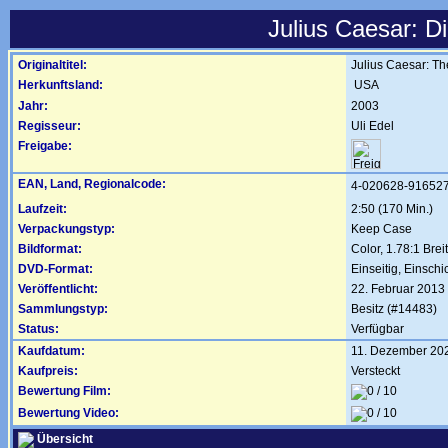
Julius Caesar: D
Originaltitel:
Julius Caesar: T
Herkunftsland:
USA
Jahr:
2003
Regisseur:
Uli Edel
Freigabe:
EAN, Land, Regionalcode:
4-020628-91652
Laufzeit:
2:50 (170 Min.)
Verpackungstyp:
Keep Case
Bildformat:
Color, 1.78:1 Breit
DVD-Format:
Einseitig, Einschi
Veröffentlicht:
22. Februar 2013
Sammlungstyp:
Besitz (#14483)
Status:
Verfügbar
Kaufdatum:
11. Dezember 20
Kaufpreis:
Versteckt
Bewertung Film:
Bewertung Video:
Übersicht