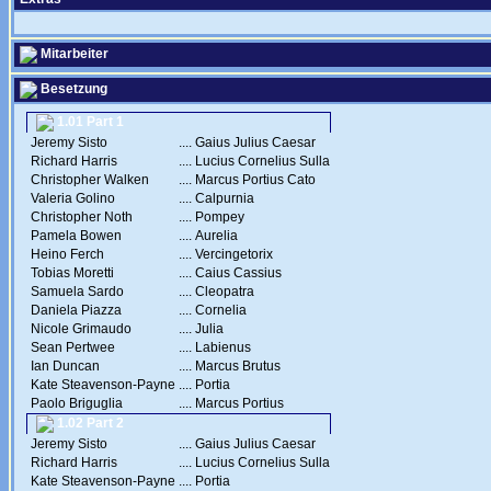
Mitarbeiter
Besetzung
1.01 Part 1
Jeremy Sisto
....
Gaius Julius Caesar
Richard Harris
....
Lucius Cornelius Sulla
Christopher Walken
....
Marcus Portius Cato
Valeria Golino
....
Calpurnia
Christopher Noth
....
Pompey
Pamela Bowen
....
Aurelia
Heino Ferch
....
Vercingetorix
Tobias Moretti
....
Caius Cassius
Samuela Sardo
....
Cleopatra
Daniela Piazza
....
Cornelia
Nicole Grimaudo
....
Julia
Sean Pertwee
....
Labienus
Ian Duncan
....
Marcus Brutus
Kate Steavenson-Payne
....
Portia
Paolo Briguglia
....
Marcus Portius
1.02 Part 2
Jeremy Sisto
....
Gaius Julius Caesar
Richard Harris
....
Lucius Cornelius Sulla
Kate Steavenson-Payne
....
Portia