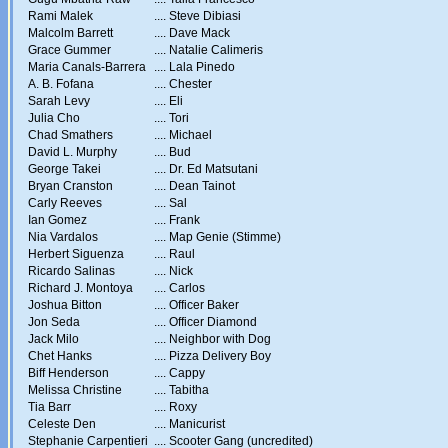
Rami Malek
....
Steve Dibiasi
Malcolm Barrett
....
Dave Mack
Grace Gummer
....
Natalie Calimeris
Maria Canals-Barrera
....
Lala Pinedo
A. B. Fofana
....
Chester
Sarah Levy
....
Eli
Julia Cho
....
Tori
Chad Smathers
....
Michael
David L. Murphy
....
Bud
George Takei
....
Dr. Ed Matsutani
Bryan Cranston
....
Dean Tainot
Carly Reeves
....
Sal
Ian Gomez
....
Frank
Nia Vardalos
....
Map Genie (Stimme)
Herbert Siguenza
....
Raul
Ricardo Salinas
....
Nick
Richard J. Montoya
....
Carlos
Joshua Bitton
....
Officer Baker
Jon Seda
....
Officer Diamond
Jack Milo
....
Neighbor with Dog
Chet Hanks
....
Pizza Delivery Boy
Biff Henderson
....
Cappy
Melissa Christine
....
Tabitha
Tia Barr
....
Roxy
Celeste Den
....
Manicurist
Stephanie Carpentieri
....
Scooter Gang (uncredited)