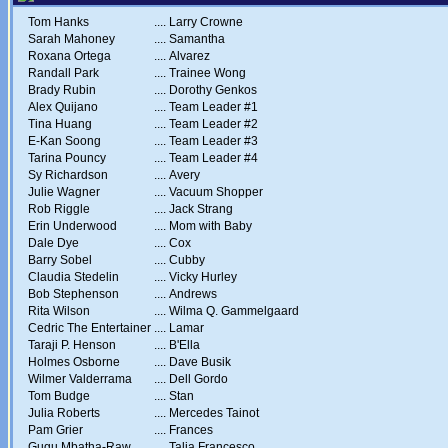
Tom Hanks
....
Larry Crowne
Sarah Mahoney
....
Samantha
Roxana Ortega
....
Alvarez
Randall Park
....
Trainee Wong
Brady Rubin
....
Dorothy Genkos
Alex Quijano
....
Team Leader #1
Tina Huang
....
Team Leader #2
E-Kan Soong
....
Team Leader #3
Tarina Pouncy
....
Team Leader #4
Sy Richardson
....
Avery
Julie Wagner
....
Vacuum Shopper
Rob Riggle
....
Jack Strang
Erin Underwood
....
Mom with Baby
Dale Dye
....
Cox
Barry Sobel
....
Cubby
Claudia Stedelin
....
Vicky Hurley
Bob Stephenson
....
Andrews
Rita Wilson
....
Wilma Q. Gammelgaard
Cedric The Entertainer
....
Lamar
Taraji P. Henson
....
B'Ella
Holmes Osborne
....
Dave Busik
Wilmer Valderrama
....
Dell Gordo
Tom Budge
....
Stan
Julia Roberts
....
Mercedes Tainot
Pam Grier
....
Frances
Gugu Mbatha-Raw
....
Talia Francesco