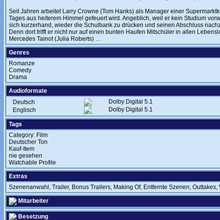
Seit Jahren arbeitet Larry Crowne (Tom Hanks) als Manager einer Supermarktke
Tages aus heiterem Himmel gefeuert wird. Angeblich, weil er kein Studium vorw
sich kurzerhand, wieder die Schulbank zu drücken und seinen Abschluss nachz
Denn dort trifft er nicht nur auf einen bunten Haufen Mitschüler in allen Lebe
Mercedes Tainot (Julia Roberts) …
Genres
Romanze
Comedy
Drama
Audioformate
Dolby Digital 5.1
Deutsch
Dolby Digital 5.1
Englisch
Tags
Category: Film
Deutscher Ton
Kauf-Item
nie gesehen
Watchable Profile
Extras
Szenenanwahl, Trailer, Bonus Trailers, Making Of, Entfernte Szenen, Outtakes
Mitarbeiter
Besetzung