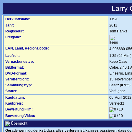
Larry
Herkunftsland:
USA
Jahr:
2011
Regisseur:
Tom Hanks
Freigabe:
EAN, Land, Regionalcode:
4-006680-05
Laufzeit:
1:35 (95 Min.)
Verpackungstyp:
Keep Case
Bildformat:
Color, 2.40:1 
DVD-Format:
Einseitig, Ein
Veröffentlicht:
15. November
Sammlungstyp:
Besitz (#765)
Status:
Verfügbar
Kaufdatum:
05. April 2012
Kaufpreis:
Versteckt
Bewertung Film:
Bewertung Video:
Übersicht
Gerade wenn du denkst, dass alles verloren ist, kann es passieren, dass du