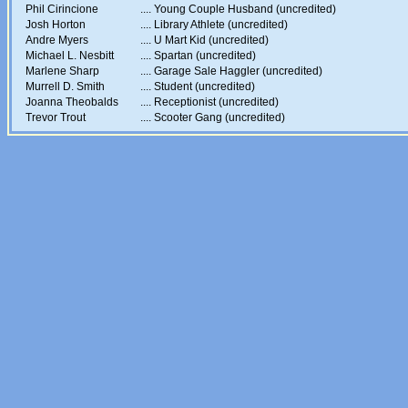
Phil Cirincione
....
Young Couple Husband (uncredited)
Josh Horton
....
Library Athlete (uncredited)
Andre Myers
....
U Mart Kid (uncredited)
Michael L. Nesbitt
....
Spartan (uncredited)
Marlene Sharp
....
Garage Sale Haggler (uncredited)
Murrell D. Smith
....
Student (uncredited)
Joanna Theobalds
....
Receptionist (uncredited)
Trevor Trout
....
Scooter Gang (uncredited)